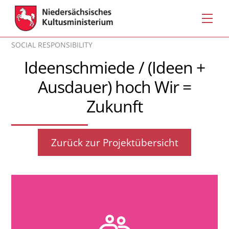
Skip
Men
to
content
SOCIAL RESPONSIBILITY
Ideenschmiede / (Ideen +
Ausdauer) hoch Wir =
Zukunft
Zurück zur Projektübersicht