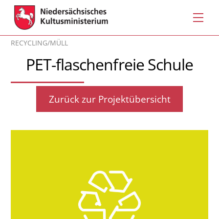
Skip
Men
to
content
RECYCLING/MÜLL
PET-flaschenfreie Schule
Zurück zur Projektübersicht