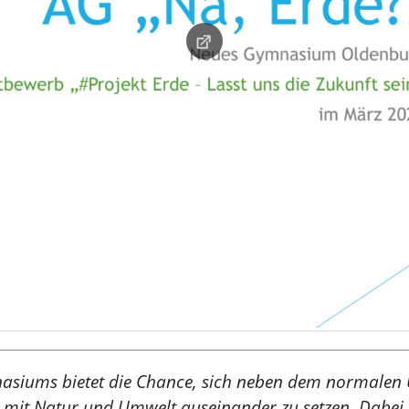
siums bietet die Chance, sich neben dem normalen Un
t Natur und Umwelt auseinander zu setzen. Dabei s