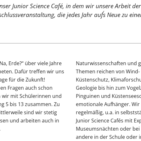
nser Junior Science Café, in dem wir unsere Arbeit der
chlussveranstaltung, die jedes Jahr auf´s Neue zu ei
Na, Erde?“ über viele Jahre
Naturwissenschaften und ge
ten. Dafür treffen wir uns
Themen reichen von Wind- 
e für die Zukunft!
Küstenschutz, Klimaforsch
ren Fragen auch schon
Geologie bis hin zum Vogel
n wir mit Schülerinnen und
Pinguinen und Küstenseesch
ang 5 bis 13 zusammen. Zu
emotionale Aufhänger. Wir
tlerweile sind wir stetig
regelmäßig, u.a. in selbsts
sen und arbeiten auch in
Junior Science Cafés mit Ex
.
Museumsnächten oder bei 
andere in der Schule oder i