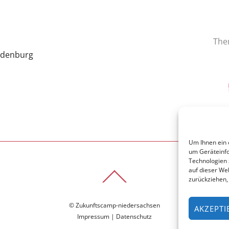
The
ldenburg
Um Ihnen ein 
um Geräteinfo
Technologien 
auf dieser We
Back
zurückziehen,
To
Top
© Zukunftscamp-niedersachsen
AKZEPTI
Impressum
|
Datenschutz