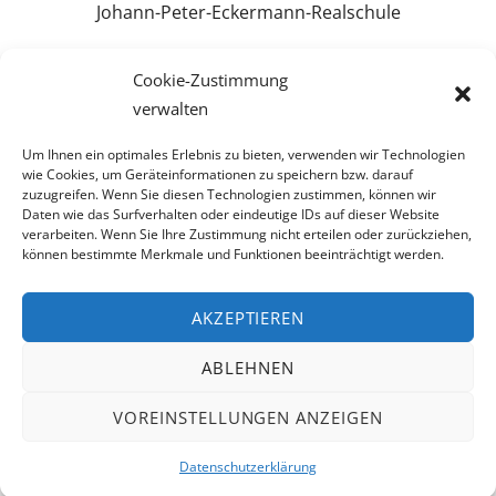
Johann-Peter-Eckermann-Realschule
Themenschwerpunkt
Cookie-Zustimmung
verwalten
Um Ihnen ein optimales Erlebnis zu bieten, verwenden wir Technologien
wie Cookies, um Geräteinformationen zu speichern bzw. darauf
zuzugreifen. Wenn Sie diesen Technologien zustimmen, können wir
Daten wie das Surfverhalten oder eindeutige IDs auf dieser Website
verarbeiten. Wenn Sie Ihre Zustimmung nicht erteilen oder zurückziehen,
können bestimmte Merkmale und Funktionen beeinträchtigt werden.
AKZEPTIEREN
Back
To
Top
ABLEHNEN
© Zukunftscamp-niedersachsen
VOREINSTELLUNGEN ANZEIGEN
Impressum
|
Datenschutz
Datenschutzerklärung