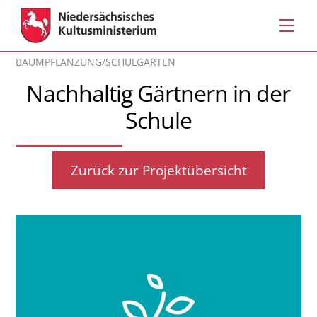
Skip
Men
to
content
BAUMPFLANZUNG/SCHULGARTEN
Nachhaltig Gärtnern in der
Schule
Zurück zur Projektübersicht