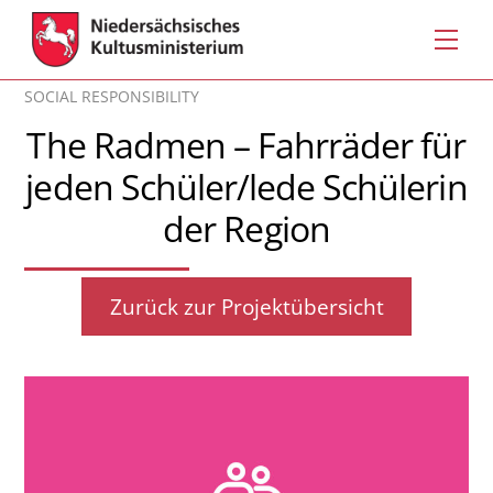
Skip
Men
to
content
SOCIAL RESPONSIBILITY
The Radmen – Fahrräder für
jeden Schüler/lede Schülerin
der Region
Zurück zur Projektübersicht